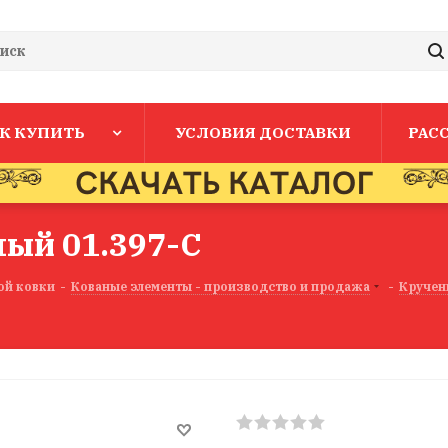
К КУПИТЬ
УСЛОВИЯ ДОСТАВКИ
РАС
ый 01.397-С
ой ковки
-
Кованые элементы - производство и продажа
-
Кручен