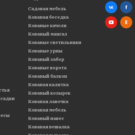
Садовая мебель
Кованая беседка
Кованые качели
Кованый мангал
Кованые светильники
Кованые урны
Кованый забор
Кованые ворота
Кованый балкон
Кованая калитка
стья
Кованый козырек
асадки
Кованая лавочка
Кованая мебель
весы
Кованый навес
Кованая вешалка