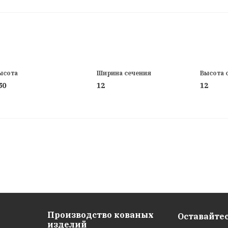
ысота
Ширина сечения
Высота 
50
12
12
х
Производство кованых
Оставайтес
изделий