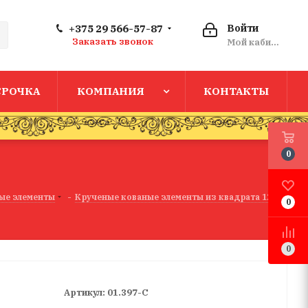
+375 29 566-57-87
Войти
Заказать звонок
Мой кабинет
СРОЧКА
КОМПАНИЯ
КОНТАКТЫ
0
ые элементы
-
Крученые кованые элементы из квадрата 12х12
0
0
Артикул:
01.397-С