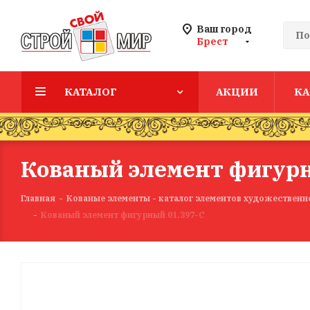
Ваш город
Брест
КАТАЛОГ
АКЦИИ
КА
Кованый элемент фигурн
Главная
-
Кованые элементы - каталог элементов художественн
-
Кованый элемент фигурный 01.397-С