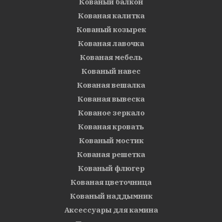
Кованый балкон
Кованая калитка
Кованый козырек
Кованая лавочка
Кованая мебель
Кованый навес
Кованая вешалка
Кованая вывеска
Кованое зеркало
Кованая кровать
Кованый мостик
Кованая решетка
Кованый флюгер
Кованая цветочница
Кованый наддымник
Аксессуары для камина