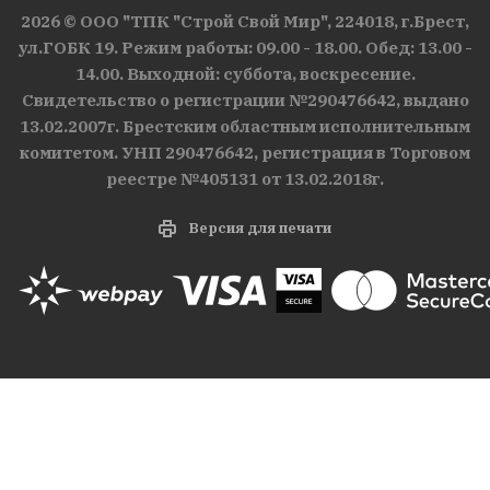
2026 © ООО "ТПК "Строй Свой Мир", 224018, г.Брест,
ул.ГОБК 19. Режим работы: 09.00 - 18.00. Обед: 13.00 -
14.00. Выходной: суббота, воскресение.
Свидетельство о регистрации №290476642, выдано
13.02.2007г. Брестским областным исполнительным
комитетом. УНП 290476642, регистрация в Торговом
реестре №405131 от 13.02.2018г.
Версия для печати