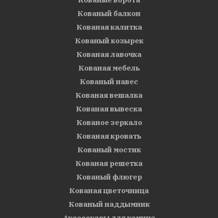
Кованый балкон
Кованая калитка
Кованый козырек
Кованая лавочка
Кованая мебель
Кованый навес
Кованая вешалка
Кованая вывеска
Кованое зеркало
Кованая кровать
Кованый мостик
Кованая решетка
Кованый флюгер
Кованая цветочница
Кованый наддымник
Аксессуары для камина